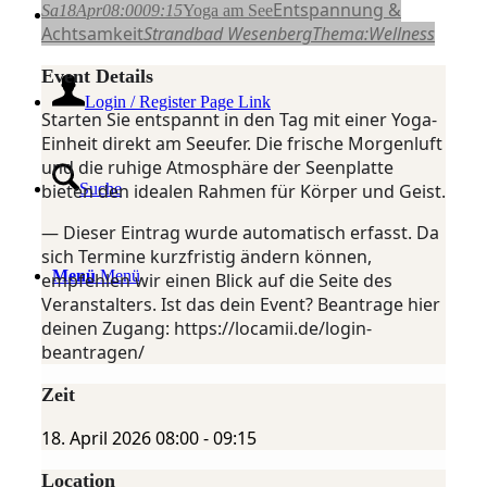
Entspannung &
Sa
18
Apr
08:00
09:15
Yoga am See
Kontakt
Achtsamkeit
Strandbad Wesenberg
Thema:
Wellness
Event Details
Login / Register Page Link
Starten Sie entspannt in den Tag mit einer Yoga-
Einheit direkt am Seeufer. Die frische Morgenluft
und die ruhige Atmosphäre der Seenplatte
bieten den idealen Rahmen für Körper und Geist.
Suche
— Dieser Eintrag wurde automatisch erfasst. Da
sich Termine kurzfristig ändern können,
Menü
Menü
empfehlen wir einen Blick auf die Seite des
Veranstalters. Ist das dein Event? Beantrage hier
deinen Zugang: https://locamii.de/login-
beantragen/
Zeit
18. April 2026
08:00
-
09:15
Location