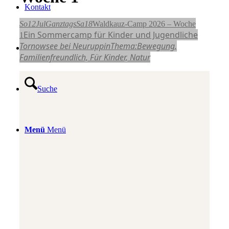
Kontakt
So
12
Jul
Ganztags
Sa
18
Waldkauz-Camp 2026 – Woche
Ein Sommercamp für Kinder und Jugendliche
1
Tornowsee bei Neuruppin
Thema:
Bewegung,
Login / Register Page Link
Familienfreundlich,
Für Kinder,
Natur
Suche
Menü
Menü