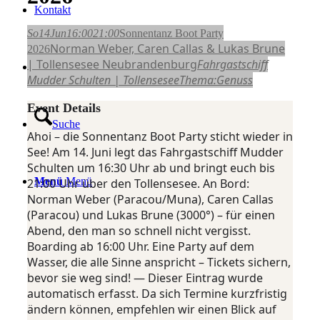
Kontakt
So
14
Jun
16:00
21:00
Sonnentanz Boot Party
Norman Weber, Caren Callas & Lukas Brune
2026
| Tollensesee Neubrandenburg
Fahrgastschiff
Login / Register Page Link
Mudder Schulten | Tollensesee
Thema:
Genuss
Event Details
Suche
Ahoi – die Sonnentanz Boot Party sticht wieder in
See! Am 14. Juni legt das Fahrgastschiff Mudder
Schulten um 16:30 Uhr ab und bringt euch bis
Menü
Menü
21:00 Uhr über den Tollensesee. An Bord:
Norman Weber (Paracou/Muna), Caren Callas
(Paracou) und Lukas Brune (3000°) – für einen
Abend, den man so schnell nicht vergisst.
Boarding ab 16:00 Uhr. Eine Party auf dem
Wasser, die alle Sinne anspricht – Tickets sichern,
bevor sie weg sind! — Dieser Eintrag wurde
automatisch erfasst. Da sich Termine kurzfristig
ändern können, empfehlen wir einen Blick auf