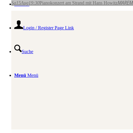
MAREMÜ
Sa
15
Aug
19:30
Pianokonzert am Strand mit Hans Howitz
Kontakt
Login / Register Page Link
Suche
Menü
Menü