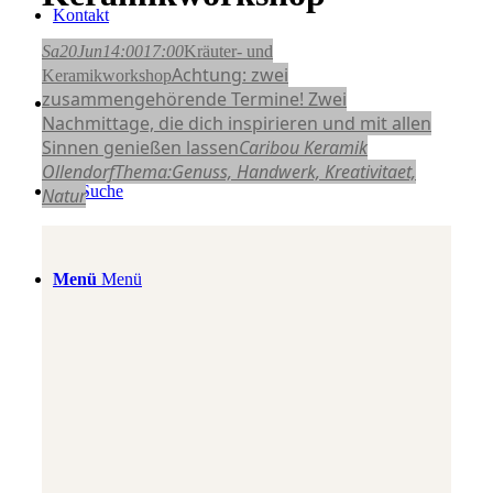
Kontakt
Sa
20
Jun
14:00
17:00
Kräuter- und
Achtung: zwei
Keramikworkshop
zusammengehörende Termine! Zwei
Login / Register Page Link
Nachmittage, die dich inspirieren und mit allen
Sinnen genießen lassen
Caribou Keramik
Ollendorf
Thema:
Genuss,
Handwerk,
Kreativitaet,
Suche
Natur
Menü
Menü