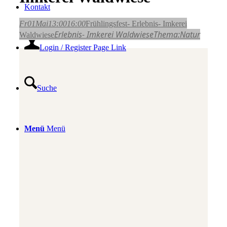
Kontakt
Fr
01
Mai
13:00
16:00
Frühlingsfest- Erlebnis- Imkerei
Erlebnis- Imkerei Waldwiese
Thema:
Natur
Waldwiese
Login / Register Page Link
Suche
Menü
Menü