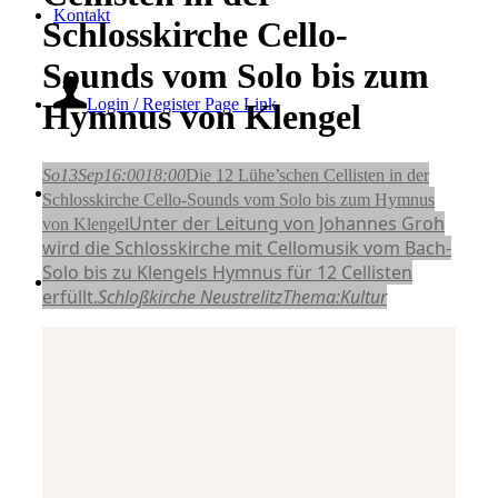
Kontakt
Schlosskirche Cello-
Sounds vom Solo bis zum
Login / Register Page Link
Hymnus von Klengel
So
13
Sep
16:00
18:00
Die 12 Lühe’schen Cellisten in der
Suche
Schlosskirche Cello-Sounds vom Solo bis zum Hymnus
Unter der Leitung von Johannes Groh
von Klengel
wird die Schlosskirche mit Cellomusik vom Bach-
Solo bis zu Klengels Hymnus für 12 Cellisten
Menü
Menü
erfüllt.
Schloßkirche Neustrelitz
Thema:
Kultur