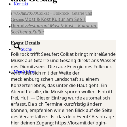
Kontakt
Fr
05
Jun
20:00
Colkat – Folkrock, Gitarre und
Most & Kost Kultur am See |
Gesang
Diemitz
Restaurant Most & Kost – Kultur am
Login / Register Page Link
See
Thema:
Kultur
Event Details
Suche
Folkrock trifft Seeufer: Colkat bringt mitreißende
Musik aus Gitarre und Gesang direkt ans Wasser
des Diemitzsees. Die raue Energie des Folkrock
Menü
Menü
verbindet sich mit der Weite der
mecklenburgischen Landschaft zu einem
Konzerterlebnis, das unter die Haut geht. Ein
Abend für alle, die Musik spüren wollen. Eintritt
frei, Hut! — Dieser Eintrag wurde automatisch
erfasst. Da sich Termine kurzfristig ändern
können, empfehlen wir einen Blick auf die Seite
des Veranstalters. Ist das dein Event? Beantrage
hier deinen Zugang: https://locamii.de/login-