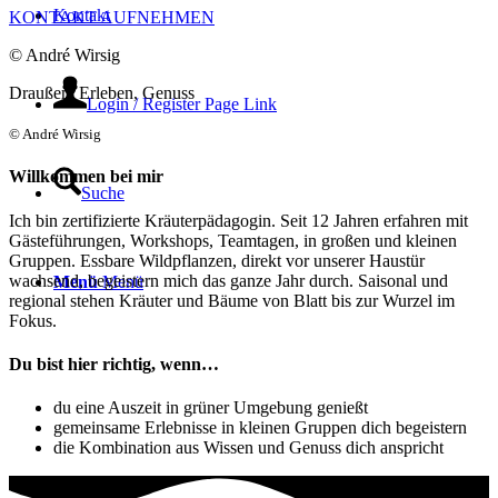
Kontakt
KONTAKT AUFNEHMEN
© André Wirsig
Draußen
,
Erleben
,
Genuss
Login / Register Page Link
© André Wirsig
Willkommen bei mir
Suche
Ich bin zertifizierte Kräuterpädagogin. Seit 12 Jahren erfahren mit
Gästeführungen, Workshops, Teamtagen, in großen und kleinen
Gruppen. Essbare Wildpflanzen, direkt vor unserer Haustür
wachsend, begeistern mich das ganze Jahr durch. Saisonal und
Menü
Menü
regional stehen Kräuter und Bäume von Blatt bis zur Wurzel im
Fokus.
Du bist hier richtig, wenn…
du eine Auszeit in grüner Umgebung genießt
gemeinsame Erlebnisse in kleinen Gruppen dich begeistern
die Kombination aus Wissen und Genuss dich anspricht