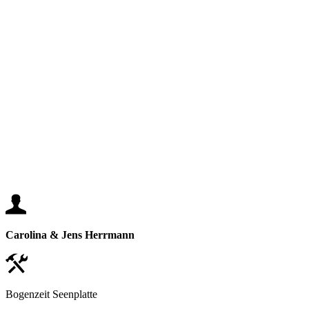
Trage kurz deine E-Mail-Adresse ein, um die Details aller L
versorgen dich im Gegenzug mit den spannendsten Ne
Nachbarschaft. Kein Spam, versprochen!
Eine Abmeldung ist jederzeit möglich. Weitere Informationen findest du in unse
E-Mail
E-Mail eintragen
DETAILS ANZEIGEN
Carolina & Jens Herrmann
Bogenzeit Seenplatte