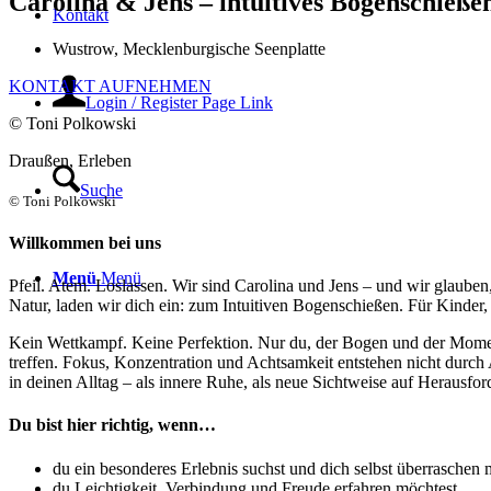
Carolina & Jens – intuitives Bogenschieße
Kontakt
Wustrow, Mecklenburgische Seenplatte
KONTAKT AUFNEHMEN
Login / Register Page Link
© Toni Polkowski
Draußen
,
Erleben
Suche
© Toni Polkowski
Willkommen bei uns
Menü
Menü
Pfeil. Atem. Loslassen. Wir sind Carolina und Jens – und wir glauben,
Natur, laden wir dich ein: zum Intuitiven Bogenschießen. Für Kinder, J
Kein Wettkampf. Keine Perfektion. Nur du, der Bogen und der Moment,
treffen. Fokus, Konzentration und Achtsamkeit entstehen nicht durch A
in deinen Alltag – als innere Ruhe, als neue Sichtweise auf Herausfor
Du bist hier richtig, wenn…
du ein besonderes Erlebnis suchst und dich selbst überraschen mö
du Leichtigkeit, Verbindung und Freude erfahren möchtest