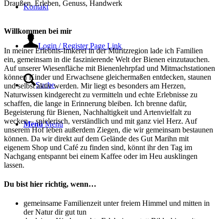
Draußen
,
Erleben
,
Genuss
,
Handwerk
Kontakt
Willkommen bei mir
Login / Register Page Link
In meiner Erlebnis-Imkerei in der Müritzregion lade ich Familien
ein, gemeinsam in die faszinierende Welt der Bienen einzutauchen.
Auf unserer Wiesenfläche mit Bienenlehrpfad und Mitmachstationen
können Kinder und Erwachsene gleichermaßen entdecken, staunen
Suche
und selbst aktiv werden. Mir liegt es besonders am Herzen,
Naturwissen kindgerecht zu vermitteln und echte Erlebnisse zu
schaffen, die lange in Erinnerung bleiben. Ich brenne dafür,
Begeisterung für Bienen, Nachhaltigkeit und Artenvielfalt zu
wecken – spielerisch, verständlich und mit ganz viel Herz. Auf
Menü
Menü
unserem Hof leben außerdem Ziegen, die wir gemeinsam bestaunen
können. Da wir direkt auf dem Gelände des Gut Marihn mit
eigenem Shop und Café zu finden sind, könnt ihr den Tag im
Nachgang entspannt bei einem Kaffee oder im Heu ausklingen
lassen.
Du bist hier richtig, wenn…
gemeinsame Familienzeit unter freiem Himmel und mitten in
der Natur dir gut tun