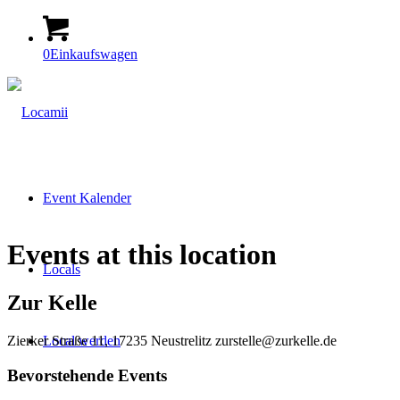
0
Einkaufswagen
Event Kalender
Events at this location
Locals
Zur Kelle
Zierker Straße 11, 17235 Neustrelitz
zurstelle@zurkelle.de
Local werden
Bevorstehende Events