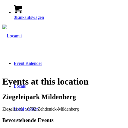
0
Einkaufswagen
Event Kalender
Events at this location
Locals
Ziegeleipark Mildenberg
Ziegelei 10, 16792 Zehdenick-Mildenberg
Local werden
Bevorstehende Events