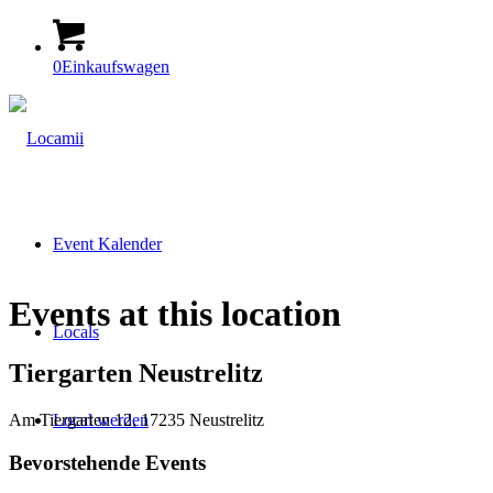
0
Einkaufswagen
Event Kalender
Events at this location
Locals
Tiergarten Neustrelitz
Am Tiergarten 12, 17235 Neustrelitz
Local werden
Bevorstehende Events