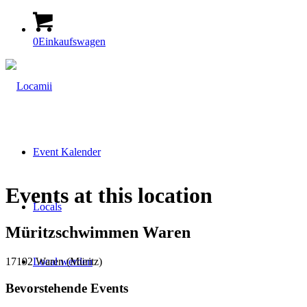
0
Einkaufswagen
Event Kalender
Events at this location
Locals
Müritzschwimmen Waren
17192 Waren (Müritz)
Local werden
Bevorstehende Events