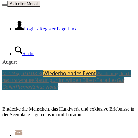
Kontakt
Aktueller Monat
Login / Register Page Link
Suche
August
Wiederholendes Event
Mi
12
Aug
10:00
13:30
Wanderung durch
Menü
Menü
Natur pur im wilden Biber-Paradies
Gut
das Bollwinfließ
Gollin
Thema:
Kultur,
Natur
Entdecke die Menschen, das Handwerk und exklusive Erlebnisse in
der Seenplatte – gemeinsam mit Locamii.