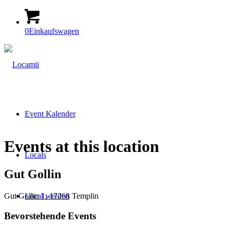
0
Einkaufswagen
Event Kalender
Events at this location
Locals
Gut Gollin
Gut Gollin 1, 17268 Templin
Local werden
Bevorstehende Events